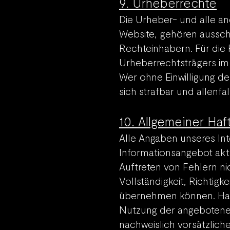
9. Urheberrechte
Die Urheber- und alle a
Website, gehören ausschl
Rechteinhabern. Für die
Urheberrechtsträgers im
Wer ohne Einwilligung d
sich strafbar und allenf
10. Allgemeiner Haf
Alle Angaben unseres In
Informationsangebot aktue
Auftreten von Fehlern ni
Vollständigkeit, Richtigk
übernehmen können. Haft
Nutzung der angebotenen
nachweislich vorsätzlich