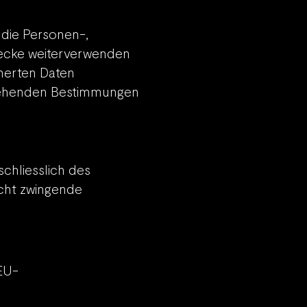
 die Personen-,
wecke weiterverwenden
cherten Daten
rstehenden Bestimmungen
chliesslich des
icht zwingende
EU-