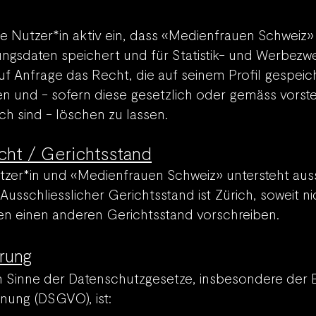
ie Nu
tzer*in aktiv e
i
n, dass «Medienfrauen Schweiz»
u
ngsdaten speichert und für Statistik- und Werbez
auf Anfrage das Recht, die auf seinem Profil gespei
gen und - sofern diese gesetzlich oder gemäss vo
ch sind - löschen zu lassen.
ht / Gerichtsstand
tzer*in und «Medienfrauen Schweiz» untersteht auss
Ausschliesslicher Gerichtsstand ist Zürich, soweit n
en einen an
deren Gerichtsstand vorschreiben.​
rung
m Sinne der Datenschutzgesetze, insbesondere der 
dnung
(DSGVO), ist: