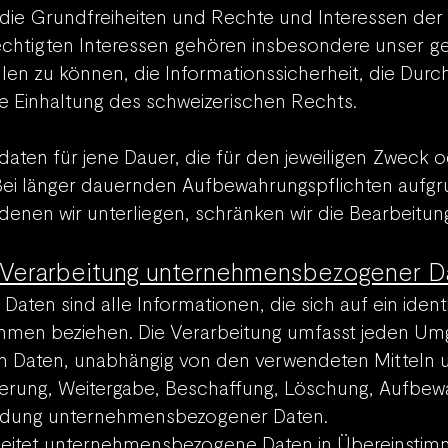
t die Grundfreiheiten und Rechte und Interessen de
chtigten Interessen gehören insbesondere unser ges
llen zu können, die Informationssicherheit, die Dur
 Einhaltung des schweizerischen Rechts.
aten für jene Dauer, die für den jeweiligen Zweck od
 Bei länger dauernden Aufbewahrungspflichten aufg
 denen wir unterliegen, schränken wir die Bearbeitu
 Verarbeitung unternehmensbezogener D
en sind alle Informationen, die sich auf ein identi
nehmen beziehen. Die Verarbeitung umfasst jeden Um
 Daten, unabhän
g
ig von den verwendeten Mitteln 
erung, Weitergabe, Beschaffung, Löschung, Aufbew
ndung unternehmensbezogener Daten.
arbeitet unternehmensbezogen
e Daten in Übereinsti