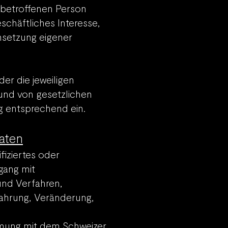
r betroffenen Person
chäftliches Interesse,
chsetzung eigener
er die jeweiligen
rund von gesetzlichen
ng entsprechend ein.
aten
fiziertes oder
gang mit
und Verfahren,
ahrung, Veränderung,
mmung mit dem Schweizer