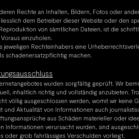
nderen Rechte an Inha
lten, Bildern, Fotos oder ande
iesslich dem Betreiber dieser Website oder den sp
 Reproduktion von sämtlichen Dateien, ist die schri
 Voraus einzuholen.
es jeweiligen Rechteinhabers eine Urheberrechtsver
alls schadenersatzpflichtig machen.
tungsausschluss
ternetangebotes wurden sorgfältig geprüft. Wir bem
ll, inhaltlich richtig und vollständig anzubieten. 
cht völlig ausgeschlossen werden, womit wir keine G
eit und Aktualität von Informationen auch journalisti
ungsansprüche aus Schäden materieller oder ideell
 Informationen verursacht wurden, sind ausgeschlo
es oder grob fahrlässiges Verschulden vorliegt.