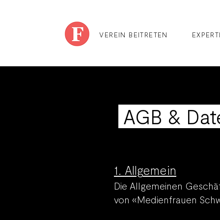
VEREIN BEITRETEN
EXPERT
AGB & Dat
1. Allg
em
ein
Die Allgemeinen Geschäf
von «Medienfrauen Sch
w